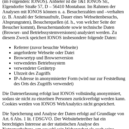
(im Folgenden: IONOS). Anbieter ist die 1&1 IONOS SE,
Elgendorfer Straße 57, D – 56410 Montabaur. Im Rahmen der
Analysen mit IONOS können u. a. Besucherzahlen und –verhalten
(z. B. Anzahl der Seitenaufrufe, Dauer eines Webseitenbesuchs,
Absprungraten), Besucherquellen (d. h., von welcher Seite der
Besucher kommt), Besucherstandorte sowie technische Daten
(Browser- und Betriebssystemversionen) analysiert werden. Zu
diesem Zweck speichert IONOS insbesondere folgende Daten:
Referrer (zuvor besuchte Webseite)
angeforderte Webseite oder Datei
Browsertyp und Browserversion
verwendetes Betriebssystem
verwendeter Gerätetyp
Uhrzeit des Zugriffs
IP-Adresse in anonymisierter Form (wird nur zur Feststellung
des Orts des Zugriffs verwendet)
Die Datenerfassung erfolgt laut IONOS vollständig anonymisiert,
sodass sie nicht zu einzelnen Personen zurückverfolgt werden kann.
Cookies werden von IONOS WebAnalytics nicht gespeichert.
Die Speicherung und Analyse der Daten erfolgt auf Grundlage von
Art. 6 Abs. 1 lit. f DSGVO. Der Websitebetreiber hat ein
berechtigtes Interesse an der statistischen Analyse des