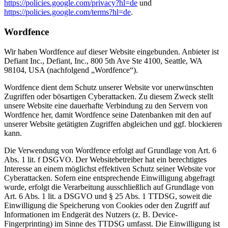
https://policies.google.com/privacy?hl=de
und
https://policies.google.com/terms?hl=de
.
Wordfence
Wir haben Wordfence auf dieser Website eingebunden. Anbieter ist
Defiant Inc., Defiant, Inc., 800 5th Ave Ste 4100, Seattle, WA
98104, USA (nachfolgend „Wordfence“).
Wordfence dient dem Schutz unserer Website vor unerwünschten
Zugriffen oder bösartigen Cyberattacken. Zu diesem Zweck stellt
unsere Website eine dauerhafte Verbindung zu den Servern von
Wordfence her, damit Wordfence seine Datenbanken mit den auf
unserer Website getätigten Zugriffen abgleichen und ggf. blockieren
kann.
Die Verwendung von Wordfence erfolgt auf Grundlage von Art. 6
Abs. 1 lit. f DSGVO. Der Websitebetreiber hat ein berechtigtes
Interesse an einem möglichst effektiven Schutz seiner Website vor
Cyberattacken. Sofern eine entsprechende Einwilligung abgefragt
wurde, erfolgt die Verarbeitung ausschließlich auf Grundlage von
Art. 6 Abs. 1 lit. a DSGVO und § 25 Abs. 1 TTDSG, soweit die
Einwilligung die Speicherung von Cookies oder den Zugriff auf
Informationen im Endgerät des Nutzers (z. B. Device-
Fingerprinting) im Sinne des TTDSG umfasst. Die Einwilligung ist