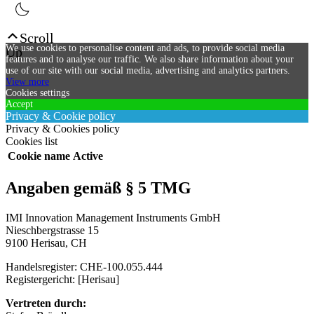
Scroll
Up
We use cookies to personalise content and ads, to provide social media
features and to analyse our traffic. We also share information about your
use of our site with our social media, advertising and analytics partners.
View more
Cookies settings
Accept
Privacy & Cookie policy
Privacy & Cookies policy
Cookies list
Cookie name
Active
Angaben gemäß § 5 TMG
IMI Innovation Management Instruments GmbH
Nieschbergstrasse 15
9100 Herisau, CH
Handelsregister: CHE-100.055.444
Registergericht: [Herisau]
Vertreten durch: