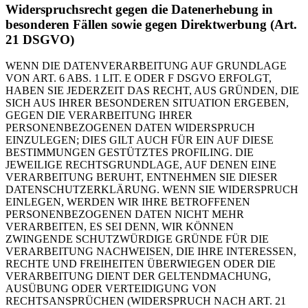
Widerspruchsrecht gegen die Datenerhebung in
besonderen Fällen sowie gegen Direktwerbung (Art.
21 DSGVO)
WENN DIE DATENVERARBEITUNG AUF GRUNDLAGE
VON ART. 6 ABS. 1 LIT. E ODER F DSGVO ERFOLGT,
HABEN SIE JEDERZEIT DAS RECHT, AUS GRÜNDEN, DIE
SICH AUS IHRER BESONDEREN SITUATION ERGEBEN,
GEGEN DIE VERARBEITUNG IHRER
PERSONENBEZOGENEN DATEN WIDERSPRUCH
EINZULEGEN; DIES GILT AUCH FÜR EIN AUF DIESE
BESTIMMUNGEN GESTÜTZTES PROFILING. DIE
JEWEILIGE RECHTSGRUNDLAGE, AUF DENEN EINE
VERARBEITUNG BERUHT, ENTNEHMEN SIE DIESER
DATENSCHUTZERKLÄRUNG. WENN SIE WIDERSPRUCH
EINLEGEN, WERDEN WIR IHRE BETROFFENEN
PERSONENBEZOGENEN DATEN NICHT MEHR
VERARBEITEN, ES SEI DENN, WIR KÖNNEN
ZWINGENDE SCHUTZWÜRDIGE GRÜNDE FÜR DIE
VERARBEITUNG NACHWEISEN, DIE IHRE INTERESSEN,
RECHTE UND FREIHEITEN ÜBERWIEGEN ODER DIE
VERARBEITUNG DIENT DER GELTENDMACHUNG,
AUSÜBUNG ODER VERTEIDIGUNG VON
RECHTSANSPRÜCHEN (WIDERSPRUCH NACH ART. 21