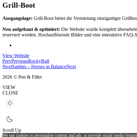
Grill-Boot
Ausgangslage:
Grill-Boot bietet die Vermietung einzigartiger Grillbo
Neu aufgebaut & optimiert:
Die Website wurde komplett überarbeit
reserviert werden. Hochauflösende Bilder und eine interaktive FAQ-S
View Website
Prev
Previous
RockyBull
Next
Saphirs – Horses in Balance
Next
2026 © Pen & Filler
VIEW
CLOSE
Scroll Up
We use cookies to personalise content and ads, to provide social media feature