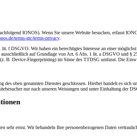
achfolgend IONOS). Wenn Sie unsere Website besuchen, erfasst IONOS 
nos.de/terms-gtc/terms-privacy
.
t. f DSGVO. Wir haben ein berechtigtes Interesse an einer möglichst 
ng ausschließlich auf Grundlage von Art. 6 Abs. 1 lit. a DSGVO und §
(z. B. Device-Fingerprinting) im Sinne des TTDSG umfasst. Die Einwill
 des oben genannten Dienstes geschlossen. Hierbei handelt es sich um
bsitebesucher nur nach unseren Weisungen und unter Einhaltung der D
ationen
ten sehr ernst. Wir behandeln Ihre personenbezogenen Daten vertrauli