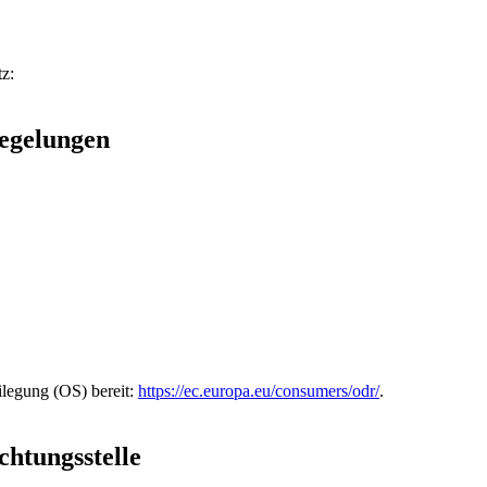
z:
Regelungen
ilegung (OS) bereit:
https://ec.europa.eu/consumers/odr/
.
chtungs­stelle